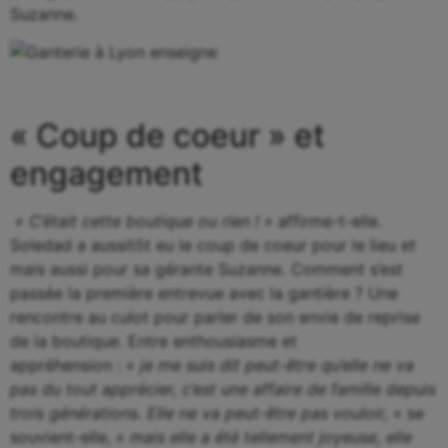
Suzanne.
« Coup de coeur » et
engagement
« C’était cette boutique ou rien ! »
affirme-t-elle.
Soledad a aussitôt eu le coup de coeur pour le lieu et
mais aussi pour sa gérante Suzanne. Comment s’est
passée la première entrevue avec la gantière ? Une
rencontre au culot pour parler de son envie de reprise
de la boutique. Entre enthousiasme et
appréhension :
« je me suis dit peut-être qu’elle ne va
pas du tout apprécier, c’est une affaire de famille depuis
trois générations. Elle ne va peut-être pas vouloir, »
se
souvient-elle,
« mais elle a été tellement joyeuse, elle