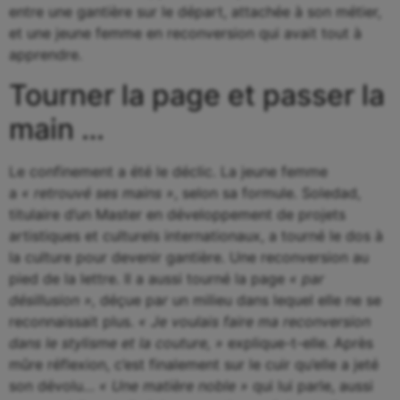
entre une gantière sur le départ, attachée à son métier,
et une jeune femme en reconversion qui avait tout à
apprendre.
Tourner la page et passer la
main …
Le confinement a été le déclic. La jeune femme
a
« retrouvé ses mains »
, selon sa formule.
Soledad,
titulaire d’un Master en développement de projets
artistiques et culturels internationaux, a tourné le dos à
la culture pour devenir gantière. Une reconversion au
pied de la lettre. Il a aussi tourné la page
« par
désillusion »,
déçue pa
r
un milieu dans lequel elle ne se
reconnaissait plus.
« Je voulais faire ma reconversion
dans le stylisme et la couture, »
explique-t-elle. Après
mûre réflexion, c’est finalement sur le cuir qu’elle a jeté
son dévolu…
« Une matière noble »
qui lui parle, aussi