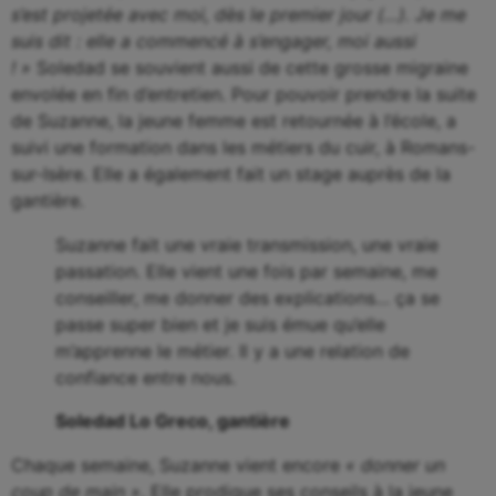
s’est projetée avec moi, dès le premier jour (…). Je me
suis dit : elle a commencé à s’engager, moi aussi
! »
Soledad se souvient aussi de cette grosse migraine
envolée en fin d’entretien. Pour pouvoir prendre la suite
de Suzanne, la jeune femme est retournée à l’école, a
suivi une formation dans les métiers du cuir, à Romans-
sur-Isère. Elle a également fait un stage auprès de la
gantière.
Suzanne fait une vraie transmission, une vraie
passation. Elle vient une fois par semaine, me
conseiller, me donner des explications… ça se
passe super bien et je suis émue qu’elle
m’apprenne le métier. Il y a une relation de
confiance entre nous.
Soledad Lo Greco, gantière
Chaque semaine, Suzanne vient encore
« donner un
coup de main »
. Elle prodigue ses conseils à la jeune