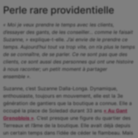
Perle rare providentielle
« Moi je veux prendre le temps avec les clients,
d’essayer des gants, de les conseiller… comme le faisait
Suzanne, »
explique-t-elle.
J’ai envie de le prendre ce
temps. Aujourd’hui tout va trop vite, on n’a plus le temps
de se connaître, de se parler. Ce ne sont pas que des
clients, ce sont aussi des personnes qui ont une histoire
à nous raconter; un petit moment à partager
ensemble ».
Suzanne, c’est Suzanne Dalla-Longa. Dynamique,
enthousiaste, toujours en mouvement, elle est la 3e
génération de gantiers que la boutique a connue. Elle a
occupé la place de Soledad durant 33 ans
« Au Gant
Grenoblois »
. C’est presque une figure du quartier des
Terreaux et l’âme de la boutique. Elle avait déjà depuis
un certain temps dans l’idée de céder le flambeau. Mais