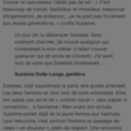
trouver un successeur n’allait pas de soi :
« C’est
beaucoup de travail, fastidieux et minutieux; beaucoup
d’organisation, de présence… ça ne plait pas forcément
aux jeunes générations, »
confie Suzanne.
Un jour j’ai vu débarquer Soledad. Sans
vraiment chercher, j’ai trouvé quelqu’un qui
s’intéressait à mon métier. Il fallait trouver
quelqu’un qui ait envie de s’investir. J’ai senti
tout de suite que Soledad s’intéressait …
Suzanne Della-Longa, gantière
Soledad, c’est assurément la perle rare qu’elle attendait.
Les deux femmes se sont tout de suite entendues. Elles
ont passé une sorte de
« contrat moral »,
sans papier ni
convention… à l’ancienne ! Bien avant son arrivée,
Suzanne parlait déjà de la jeune femme aux habitués.
Leur rencontre, c’est surtout l’histoire un passage de
relais
« en douceur »,
plein de respect
.
Une rencontre