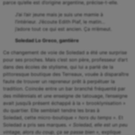
parce qu’elle est d’origine argentine, précise-t-elle.
J’ai l’air jeune mais je suis une mamie à
l’intérieur. J’écoute Edith Piaf, le matin…
j’adore tout ce qui est ancien. Ça m’émeut.
Soledad Lo Greco, gantière
Ce changement de voie de Soledad a été une surprise
pour ses proches. Mais c’est son père, professeur d’art
dans des écoles de stylisme, qui lui a parlé de la
pittoresque boutique des Terreaux, vouée à disparaître
faute de trouver un repreneur prêt à perpétuer la
tradition. Coincée entre un bar branché fréquenté par
des millénnials et une enseigne de tatouage, l’enseigne
avait jusqu’à présent échappé à la « brooklynisation »
du quartier. Elle semblait tendre les bras à
Soledad, cette micro-boutique
« hors du temps ».
Et
Soledad a pris ses marques.
« Soledad, elle est un peu
vintage, alors du coup, ça se passe bien »,
explique