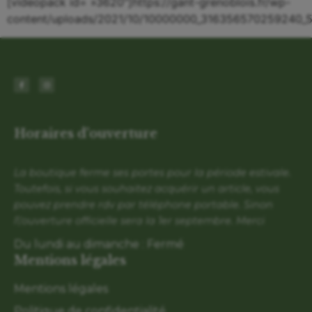
[videopack id= »3620″]https://gant-grenoblois.fr/wp-
content/uploads/2021/10/10000000_316356570259240_
Horaires d'ouverture
La boutique ferme ses portes pour la période estivale.
Toutefois, si vous souhaitez acquérir un article, vous
pouvez prendre rdv par téléphone portable. Sinon
l\'ouverture officielle sera la 1er septembre. Merci
Du lundi au dimanche : Fermé
Mentions légales
Mentions légales
Politique de confidentialité