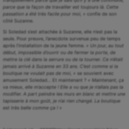
parce que la façon de travailler est toujours là. Cette
passation a été très facile pour moi, »
confie de son
côté Suzanne.
Si Soledad s’est attachée à Suzanne, elle n’est pas la
seule. Pour preuve, l’anecdote survenue peu de temps
après l’installation de la jeune femme.
« Un jour, au tout
début, impossible d’ouvrir ou de fermer la porte, de
mettre la clé dans la serrure ou de la tourner. Ce n’était
jamais arrivé à Suzanne en 33 ans. C’est comme si la
boutique ne voulait pas de moi, »
se souvient avec
amusement Soledad… Et maintenant ?
« Maintenant, ça
va mieux, elle m’accepte ! Elle a vu que je n’allais pas la
modifier. A part peindre les murs en blanc et mettre une
tapisserie à mon goût, je n’ai rien changé. La boutique
est très belle comme ça ! »