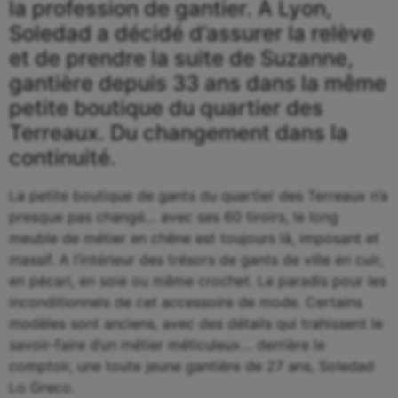
la profession de gantier. A Lyon,
Soledad a décidé d’assurer la relève
et de prendre la suite de Suzanne,
gantière depuis 33 ans dans la même
petite boutique du quartier des
Terreaux. Du changement dans la
continuité.
La petite boutique de gants du quartier des Terreaux n’a
presque pas changé… avec ses 60 tiroirs, le long
meuble de métier en chêne est toujours là, imposant et
massif. A l’intérieur des trésors de gants de ville en cuir,
en pécari, en soie ou même crochet. Le paradis pour les
inconditionnels de cet accessoire de mode. Certains
modèles sont anciens, avec des détails qui trahissent le
savoir-faire d’un métier méticuleux… derrière le
comptoir, une toute jeune gantière de 27 ans, Soledad
Lo Greco.