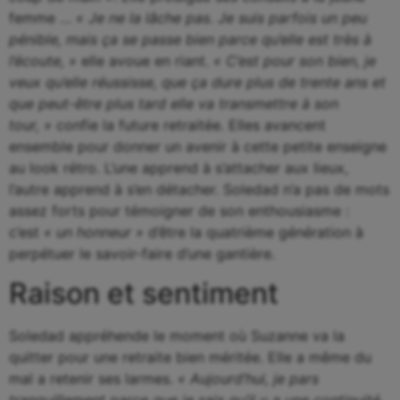
femme …
« Je ne la lâche pas. Je suis parfois un peu
pénible, mais ça se passe bien parce qu’elle est très à
l’écoute, »
elle avoue en riant.
« C’est pour son bien, je
veux qu’elle réussisse, que ça dure plus de trente ans et
que peut-être plus tard elle va transmettre à son
tour, »
confie la future retraitée. Elles avancent
ensemble pour donner un avenir à cette petite enseigne
au look rétro. L’une apprend à s’attacher aux lieux,
l’autre apprend à s’en détacher. Soledad n’a pas de mots
assez forts pour témoigner de son enthousiasme :
c’est
« un honneur »
d’être la quatrième génération à
perpétuer le savoir-faire d’une gantière.
Raison et sentiment
Soledad appréhende le moment où Suzanne va la
quitter pour une retraite bien méritée. Elle a même du
mal a retenir ses larmes.
« Aujourd’hui, je pars
tranquillement parce que je sais qu’il y a une continuité,