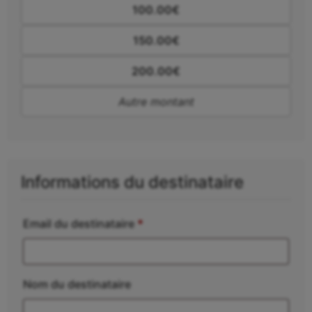
100.00
€
150.00
€
200.00
€
Autre montant
Informations du destinataire
Email du destinataire
*
Nom du destinataire