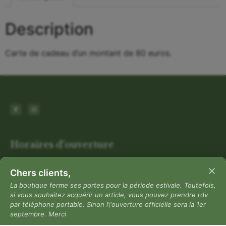
Description
Carte de cadeau d’un montant de 80 euros.
Horaires d'ouverture
Chers clients,
La boutique ferme ses portes pour la période estivale.
Toutefois, si vous souhaitez acquérir un article, vous
La boutique ferme ses portes pour la période estivale. Toutefois,
si vous souhaitez acquérir un article, vous pouvez prendre rdv
pouvez prendre rdv par téléphone portable. Sinon
par téléphone portable. Sinon l\'ouverture officielle sera la 1er
l\'ouverture officielle sera la 1er septembre. Merci
septembre. Merci
Du lundi au dimanche : Fermé