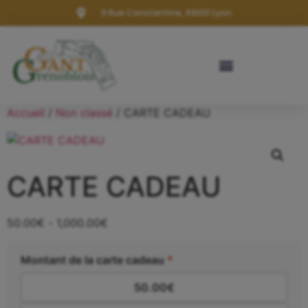
9 Rue Constantine, 69001 Lyon
Accueil
/
Non classé
/ CARTE CADEAU
CARTE CADEAU
50.00
€
-
1,000.00
€
Montant de la carte cadeau
*
50.00
€