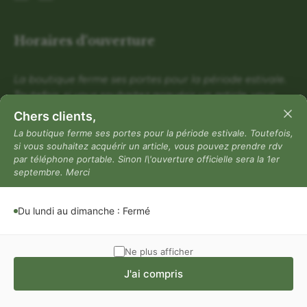
Horaires d'ouverture
La boutique ferme ses portes pour la période estivale.
Toutefois, si vous souhaitez acquérir un article, vous
pouvez prendre rdv par téléphone portable. Sinon
Chers clients,
l\'ouverture officielle sera la 1er septembre. Merci
La boutique ferme ses portes pour la période estivale. Toutefois,
si vous souhaitez acquérir un article, vous pouvez prendre rdv
Du lundi au dimanche : Fermé
par téléphone portable. Sinon l\'ouverture officielle sera la 1er
Mentions légales
septembre. Merci
Mentions légales
Du lundi au dimanche : Fermé
Politique de confidentialité
Conditions générales de vente
Ne plus afficher
J'ai compris