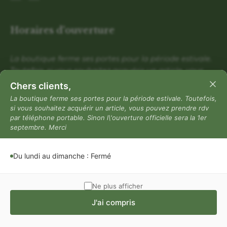
Horaires d'ouverture
La boutique ferme ses portes pour la période estivale.
Toutefois, si vous souhaitez acquérir un article, vous
pouvez prendre rdv par téléphone portable. Sinon
Chers clients,
l\'ouverture officielle sera la 1er septembre. Merci
La boutique ferme ses portes pour la période estivale. Toutefois,
si vous souhaitez acquérir un article, vous pouvez prendre rdv
Du lundi au dimanche : Fermé
par téléphone portable. Sinon l\'ouverture officielle sera la 1er
Mentions légales
septembre. Merci
Mentions légales
Du lundi au dimanche : Fermé
Politique de confidentialité
Conditions générales de vente
Ne plus afficher
J'ai compris