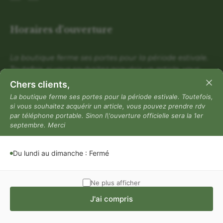
Horaires d'ouverture
La boutique ferme ses portes pour la période estivale.
Toutefois, si vous souhaitez acquérir un article, vous
pouvez prendre rdv par téléphone portable. Sinon
Chers clients,
l\'ouverture officielle sera la 1er septembre. Merci
La boutique ferme ses portes pour la période estivale. Toutefois,
si vous souhaitez acquérir un article, vous pouvez prendre rdv
Du lundi au dimanche : Fermé
par téléphone portable. Sinon l\'ouverture officielle sera la 1er
Mentions légales
septembre. Merci
Mentions légales
Du lundi au dimanche : Fermé
Politique de confidentialité
Conditions générales de vente
Ne plus afficher
J'ai compris