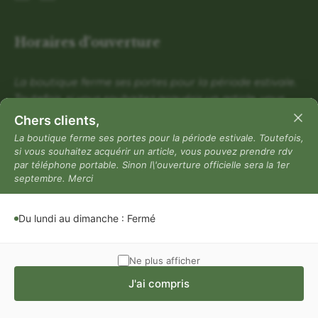
Horaires d'ouverture
La boutique ferme ses portes pour la période estivale.
Toutefois, si vous souhaitez acquérir un article, vous
pouvez prendre rdv par téléphone portable. Sinon
Chers clients,
l\'ouverture officielle sera la 1er septembre. Merci
La boutique ferme ses portes pour la période estivale. Toutefois,
si vous souhaitez acquérir un article, vous pouvez prendre rdv
Du lundi au dimanche : Fermé
par téléphone portable. Sinon l\'ouverture officielle sera la 1er
Mentions légales
septembre. Merci
Mentions légales
Du lundi au dimanche : Fermé
Politique de confidentialité
Conditions générales de vente
Ne plus afficher
J'ai compris