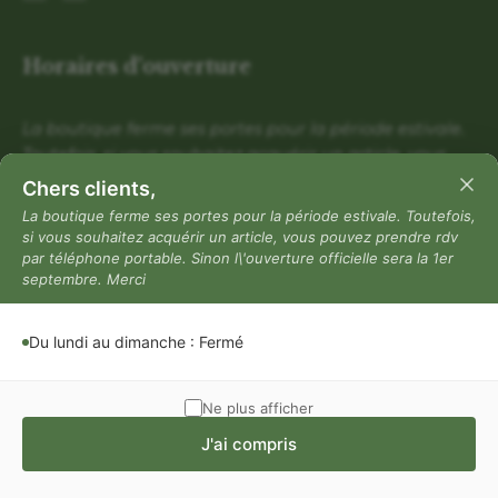
Horaires d'ouverture
La boutique ferme ses portes pour la période estivale.
Toutefois, si vous souhaitez acquérir un article, vous
pouvez prendre rdv par téléphone portable. Sinon
Chers clients,
l\'ouverture officielle sera la 1er septembre. Merci
La boutique ferme ses portes pour la période estivale. Toutefois,
si vous souhaitez acquérir un article, vous pouvez prendre rdv
Du lundi au dimanche : Fermé
par téléphone portable. Sinon l\'ouverture officielle sera la 1er
Mentions légales
septembre. Merci
Mentions légales
Du lundi au dimanche : Fermé
Politique de confidentialité
Conditions générales de vente
Ne plus afficher
J'ai compris