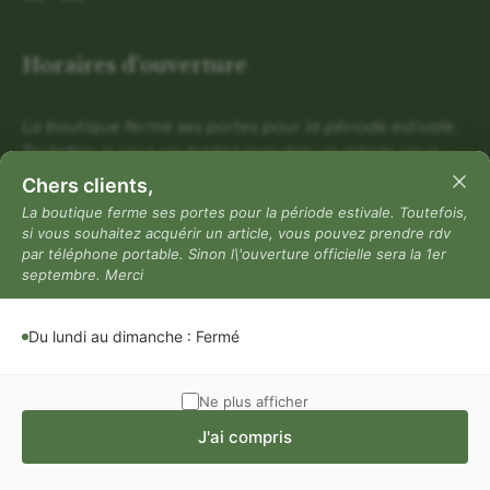
Horaires d'ouverture
La boutique ferme ses portes pour la période estivale.
Toutefois, si vous souhaitez acquérir un article, vous
pouvez prendre rdv par téléphone portable. Sinon
Chers clients,
l\'ouverture officielle sera la 1er septembre. Merci
La boutique ferme ses portes pour la période estivale. Toutefois,
si vous souhaitez acquérir un article, vous pouvez prendre rdv
Du lundi au dimanche : Fermé
par téléphone portable. Sinon l\'ouverture officielle sera la 1er
Mentions légales
septembre. Merci
Mentions légales
Du lundi au dimanche : Fermé
Politique de confidentialité
Conditions générales de vente
Ne plus afficher
J'ai compris