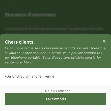
Horaires d'ouverture
La boutique ferme ses portes pour la période estivale.
Toutefois, si vous souhaitez acquérir un article, vous
pouvez prendre rdv par téléphone portable. Sinon
Chers clients,
l\'ouverture officielle sera la 1er septembre. Merci
La boutique ferme ses portes pour la période estivale. Toutefois,
si vous souhaitez acquérir un article, vous pouvez prendre rdv
Du lundi au dimanche : Fermé
par téléphone portable. Sinon l\'ouverture officielle sera la 1er
Mentions légales
septembre. Merci
Mentions légales
Du lundi au dimanche : Fermé
Politique de confidentialité
Conditions générales de vente
Ne plus afficher
J'ai compris