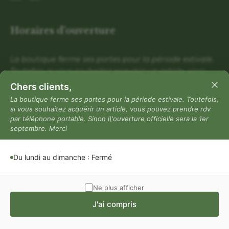
Horaires d'ouverture
La boutique ferme ses portes pour la période estivale.
Toutefois, si vous souhaitez acquérir un article, vous
pouvez prendre rdv par téléphone portable. Sinon
Chers clients,
l\'ouverture officielle sera la 1er septembre. Merci
La boutique ferme ses portes pour la période estivale. Toutefois,
si vous souhaitez acquérir un article, vous pouvez prendre rdv
Du lundi au dimanche : Fermé
par téléphone portable. Sinon l\'ouverture officielle sera la 1er
Mentions légales
septembre. Merci
Mentions légales
Du lundi au dimanche : Fermé
Politique de confidentialité
Conditions générales de vente
Ne plus afficher
J'ai compris