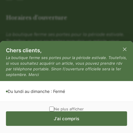
Horaires d'ouverture
La boutique ferme ses portes pour la période estivale.
Toutefois, si vous souhaitez acquérir un article, vous
pouvez prendre rdv par téléphone portable. Sinon
Chers clients,
l\'ouverture officielle sera la 1er septembre. Merci
La boutique ferme ses portes pour la période estivale. Toutefois,
si vous souhaitez acquérir un article, vous pouvez prendre rdv
Du lundi au dimanche : Fermé
par téléphone portable. Sinon l\'ouverture officielle sera la 1er
Mentions légales
septembre. Merci
Mentions légales
Du lundi au dimanche : Fermé
Politique de confidentialité
Conditions générales de vente
Ne plus afficher
J'ai compris