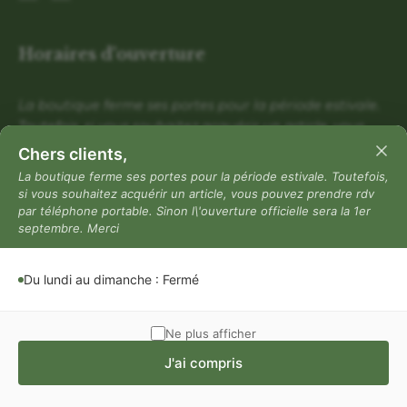
Horaires d'ouverture
La boutique ferme ses portes pour la période estivale.
Toutefois, si vous souhaitez acquérir un article, vous
pouvez prendre rdv par téléphone portable. Sinon
Chers clients,
l\'ouverture officielle sera la 1er septembre. Merci
La boutique ferme ses portes pour la période estivale. Toutefois,
si vous souhaitez acquérir un article, vous pouvez prendre rdv
Du lundi au dimanche : Fermé
par téléphone portable. Sinon l\'ouverture officielle sera la 1er
Mentions légales
septembre. Merci
Mentions légales
Du lundi au dimanche : Fermé
Politique de confidentialité
Conditions générales de vente
Ne plus afficher
J'ai compris