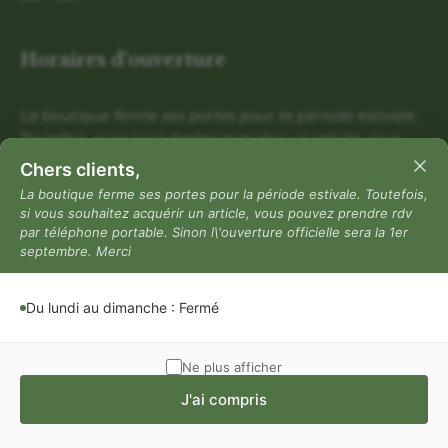
Horaires d'ouverture
La boutique ferme ses portes pour la période estivale.
Toutefois, si vous souhaitez acquérir un article, vous
pouvez prendre rdv par téléphone portable. Sinon
Chers clients,
l\'ouverture officielle sera la 1er septembre. Merci
La boutique ferme ses portes pour la période estivale. Toutefois,
si vous souhaitez acquérir un article, vous pouvez prendre rdv
Du lundi au dimanche : Fermé
par téléphone portable. Sinon l\'ouverture officielle sera la 1er
Mentions légales
septembre. Merci
Mentions légales
Du lundi au dimanche : Fermé
Politique de confidentialité
Conditions générales de vente
Ne plus afficher
J'ai compris