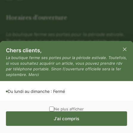
Horaires d'ouverture
La boutique ferme ses portes pour la période estivale.
Toutefois, si vous souhaitez acquérir un article, vous
pouvez prendre rdv par téléphone portable. Sinon
Chers clients,
l\'ouverture officielle sera la 1er septembre. Merci
La boutique ferme ses portes pour la période estivale. Toutefois,
si vous souhaitez acquérir un article, vous pouvez prendre rdv
Du lundi au dimanche : Fermé
par téléphone portable. Sinon l\'ouverture officielle sera la 1er
Mentions légales
septembre. Merci
Mentions légales
Du lundi au dimanche : Fermé
Politique de confidentialité
Conditions générales de vente
Ne plus afficher
J'ai compris