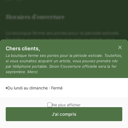
Horaires d'ouverture
La boutique ferme ses portes pour la période estivale.
Toutefois, si vous souhaitez acquérir un article, vous
pouvez prendre rdv par téléphone portable. Sinon
Chers clients,
l\'ouverture officielle sera la 1er septembre. Merci
La boutique ferme ses portes pour la période estivale. Toutefois,
si vous souhaitez acquérir un article, vous pouvez prendre rdv
Du lundi au dimanche : Fermé
par téléphone portable. Sinon l\'ouverture officielle sera la 1er
Mentions légales
septembre. Merci
Mentions légales
Du lundi au dimanche : Fermé
Politique de confidentialité
Conditions générales de vente
Ne plus afficher
J'ai compris