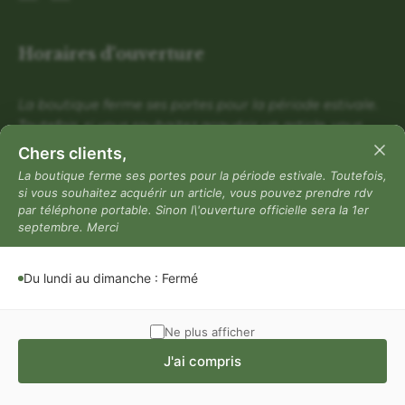
Horaires d'ouverture
La boutique ferme ses portes pour la période estivale.
Toutefois, si vous souhaitez acquérir un article, vous
pouvez prendre rdv par téléphone portable. Sinon
Chers clients,
l\'ouverture officielle sera la 1er septembre. Merci
La boutique ferme ses portes pour la période estivale. Toutefois,
si vous souhaitez acquérir un article, vous pouvez prendre rdv
Du lundi au dimanche : Fermé
par téléphone portable. Sinon l\'ouverture officielle sera la 1er
Mentions légales
septembre. Merci
Mentions légales
Du lundi au dimanche : Fermé
Politique de confidentialité
Conditions générales de vente
Ne plus afficher
J'ai compris