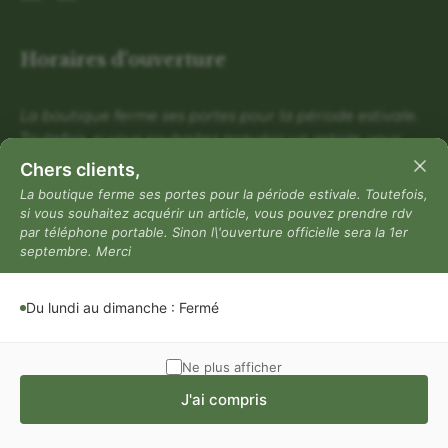
Horaires d'ouverture
La boutique ferme ses portes pour la période estivale.
Toutefois, si vous souhaitez acquérir un article, vous
pouvez prendre rdv par téléphone portable. Sinon
Chers clients,
l\'ouverture officielle sera la 1er septembre. Merci
La boutique ferme ses portes pour la période estivale. Toutefois,
si vous souhaitez acquérir un article, vous pouvez prendre rdv
Du lundi au dimanche : Fermé
par téléphone portable. Sinon l\'ouverture officielle sera la 1er
Mentions légales
septembre. Merci
Mentions légales
Du lundi au dimanche : Fermé
Politique de confidentialité
Conditions générales de vente
Ne plus afficher
J'ai compris