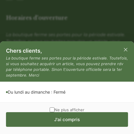
Horaires d'ouverture
La boutique ferme ses portes pour la période estivale.
Toutefois, si vous souhaitez acquérir un article, vous
pouvez prendre rdv par téléphone portable. Sinon
Chers clients,
l\'ouverture officielle sera la 1er septembre. Merci
La boutique ferme ses portes pour la période estivale. Toutefois,
si vous souhaitez acquérir un article, vous pouvez prendre rdv
Du lundi au dimanche : Fermé
par téléphone portable. Sinon l\'ouverture officielle sera la 1er
Mentions légales
septembre. Merci
Mentions légales
Du lundi au dimanche : Fermé
Politique de confidentialité
Conditions générales de vente
Ne plus afficher
J'ai compris