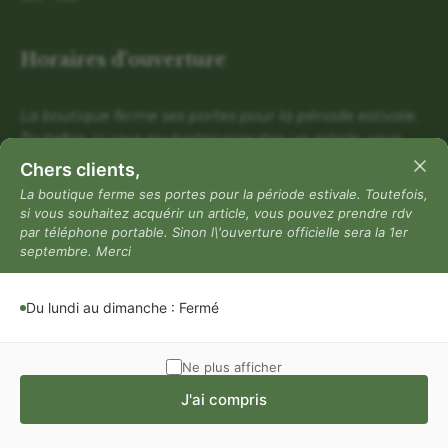
Horaires d'ouverture
La boutique ferme ses portes pour la période estivale.
Toutefois, si vous souhaitez acquérir un article, vous
pouvez prendre rdv par téléphone portable. Sinon
Chers clients,
l\'ouverture officielle sera la 1er septembre. Merci
La boutique ferme ses portes pour la période estivale. Toutefois,
si vous souhaitez acquérir un article, vous pouvez prendre rdv
Du lundi au dimanche : Fermé
par téléphone portable. Sinon l\'ouverture officielle sera la 1er
Mentions légales
septembre. Merci
Mentions légales
Du lundi au dimanche : Fermé
Politique de confidentialité
Conditions générales de vente
Ne plus afficher
J'ai compris