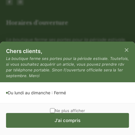
Horaires d'ouverture
La boutique ferme ses portes pour la période estivale.
Toutefois, si vous souhaitez acquérir un article, vous
Chers clients,
pouvez prendre rdv par téléphone portable. Sinon
La boutique ferme ses portes pour la période estivale. Toutefois,
l\'ouverture officielle sera la 1er septembre. Merci
si vous souhaitez acquérir un article, vous pouvez prendre rdv
par téléphone portable. Sinon l\'ouverture officielle sera la 1er
Du lundi au dimanche : Fermé
septembre. Merci
Mentions légales
Mentions légales
Du lundi au dimanche : Fermé
Politique de confidentialité
Conditions générales de vente
Ne plus afficher
J'ai compris