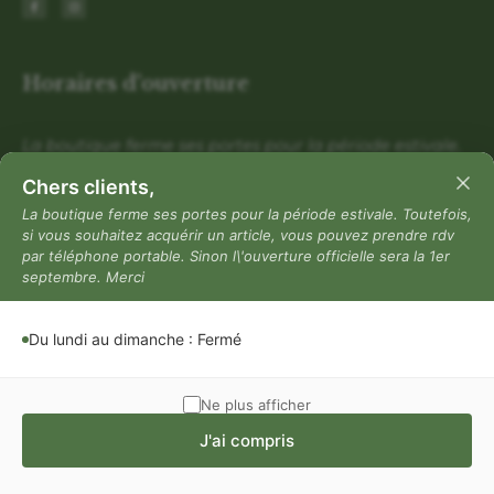
Horaires d'ouverture
La boutique ferme ses portes pour la période estivale.
Toutefois, si vous souhaitez acquérir un article, vous
Chers clients,
pouvez prendre rdv par téléphone portable. Sinon
La boutique ferme ses portes pour la période estivale. Toutefois,
l\'ouverture officielle sera la 1er septembre. Merci
si vous souhaitez acquérir un article, vous pouvez prendre rdv
par téléphone portable. Sinon l\'ouverture officielle sera la 1er
Du lundi au dimanche : Fermé
septembre. Merci
Mentions légales
Mentions légales
Du lundi au dimanche : Fermé
Politique de confidentialité
Conditions générales de vente
Ne plus afficher
J'ai compris