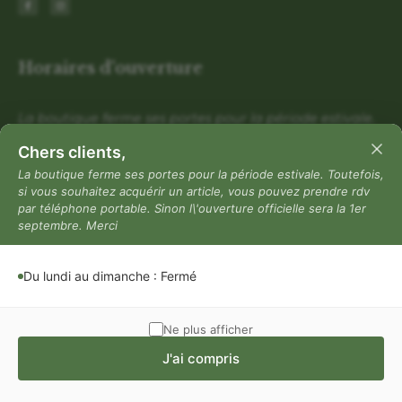
Horaires d'ouverture
La boutique ferme ses portes pour la période estivale.
Toutefois, si vous souhaitez acquérir un article, vous
Chers clients,
pouvez prendre rdv par téléphone portable. Sinon
La boutique ferme ses portes pour la période estivale. Toutefois,
l\'ouverture officielle sera la 1er septembre. Merci
si vous souhaitez acquérir un article, vous pouvez prendre rdv
par téléphone portable. Sinon l\'ouverture officielle sera la 1er
Du lundi au dimanche : Fermé
septembre. Merci
Mentions légales
Mentions légales
Du lundi au dimanche : Fermé
Politique de confidentialité
Conditions générales de vente
Ne plus afficher
J'ai compris