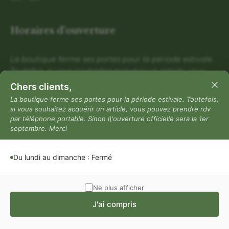
Horaires d'ouverture
La boutique ferme ses portes pour la période estivale.
Toutefois, si vous souhaitez acquérir un article, vous
pouvez prendre rdv par téléphone portable. Sinon
Chers clients,
l\'ouverture officielle sera la 1er septembre. Merci
La boutique ferme ses portes pour la période estivale. Toutefois,
si vous souhaitez acquérir un article, vous pouvez prendre rdv
Du lundi au dimanche : Fermé
par téléphone portable. Sinon l\'ouverture officielle sera la 1er
Mentions légales
septembre. Merci
Mentions légales
Du lundi au dimanche : Fermé
Politique de confidentialité
Conditions générales de vente
Ne plus afficher
J'ai compris