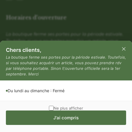
Horaires d'ouverture
La boutique ferme ses portes pour la période estivale.
Toutefois, si vous souhaitez acquérir un article, vous
pouvez prendre rdv par téléphone portable. Sinon
Chers clients,
l\'ouverture officielle sera la 1er septembre. Merci
La boutique ferme ses portes pour la période estivale. Toutefois,
si vous souhaitez acquérir un article, vous pouvez prendre rdv
Du lundi au dimanche : Fermé
par téléphone portable. Sinon l\'ouverture officielle sera la 1er
Mentions légales
septembre. Merci
Mentions légales
Du lundi au dimanche : Fermé
Politique de confidentialité
Conditions générales de vente
Ne plus afficher
J'ai compris