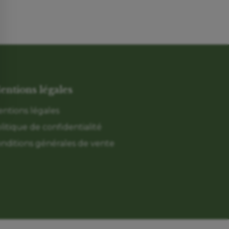
entions légales
ntions légales
litique de confidentialité
nditions générales de vente