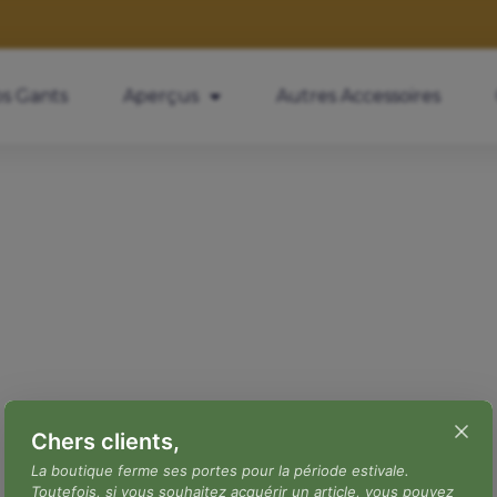
s Gants
Aperçus
Autres Accessoires
Chers clients,
La boutique ferme ses portes pour la période estivale.
Toutefois, si vous souhaitez acquérir un article, vous pouvez