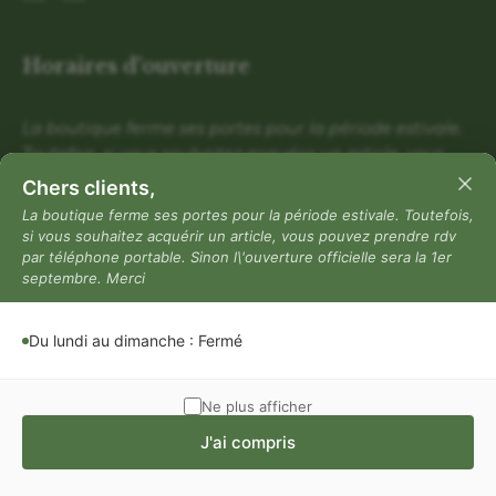
Horaires d'ouverture
La boutique ferme ses portes pour la période estivale.
Toutefois, si vous souhaitez acquérir un article, vous
pouvez prendre rdv par téléphone portable. Sinon
Chers clients,
l\'ouverture officielle sera la 1er septembre. Merci
La boutique ferme ses portes pour la période estivale. Toutefois,
si vous souhaitez acquérir un article, vous pouvez prendre rdv
Du lundi au dimanche : Fermé
par téléphone portable. Sinon l\'ouverture officielle sera la 1er
Mentions légales
septembre. Merci
Mentions légales
Du lundi au dimanche : Fermé
Politique de confidentialité
Conditions générales de vente
Ne plus afficher
J'ai compris