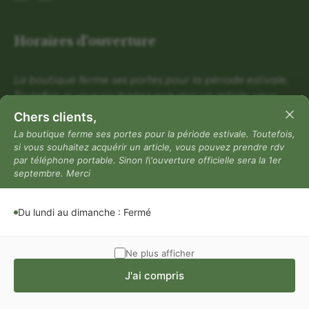
Horaires d'ouverture
La boutique ferme ses portes pour la période estivale.
Toutefois, si vous souhaitez acquérir un article, vous
pouvez prendre rdv par téléphone portable. Sinon
Chers clients,
l\'ouverture officielle sera la 1er septembre. Merci
La boutique ferme ses portes pour la période estivale. Toutefois,
si vous souhaitez acquérir un article, vous pouvez prendre rdv
Du lundi au dimanche : Fermé
par téléphone portable. Sinon l\'ouverture officielle sera la 1er
Mentions légales
septembre. Merci
Mentions légales
Du lundi au dimanche : Fermé
Politique de confidentialité
Conditions générales de vente
Ne plus afficher
J'ai compris