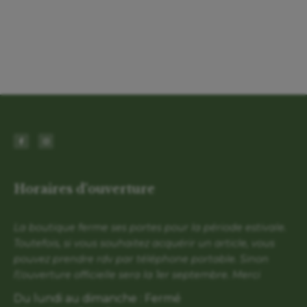
Horaires d'ouverture
La boutique ferme ses portes pour la période estivale.
Toutefois, si vous souhaitez acquérir un article, vous
pouvez prendre rdv par téléphone portable. Sinon
l\'ouverture officielle sera la 1er septembre. Merci
Du lundi au dimanche : Fermé