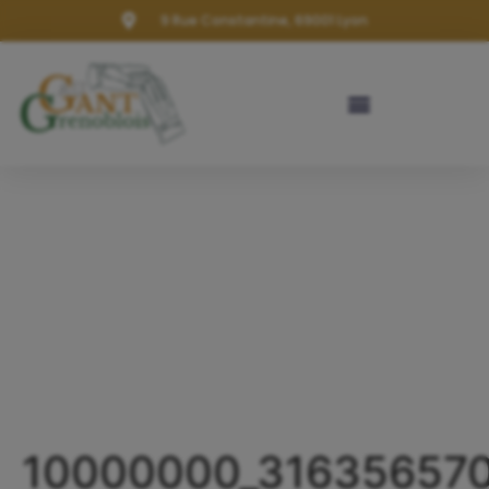
9 Rue Constantine, 69001 Lyon
10000000_31635657