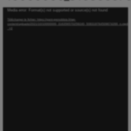
Lecteur
Media error: Format(s) not supported or source(s) not found
vidéo
Télécharger le fichier: https://gant-grenoblois.fr/wp-
content/uploads/2021/10/10000000_316356570259240_508319764509674266_n.mp4?
_=2