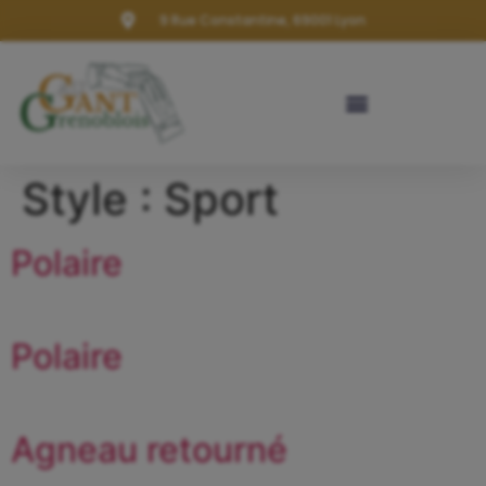
9 Rue Constantine, 69001 Lyon
Style :
Sport
Polaire
Polaire
Agneau retourné