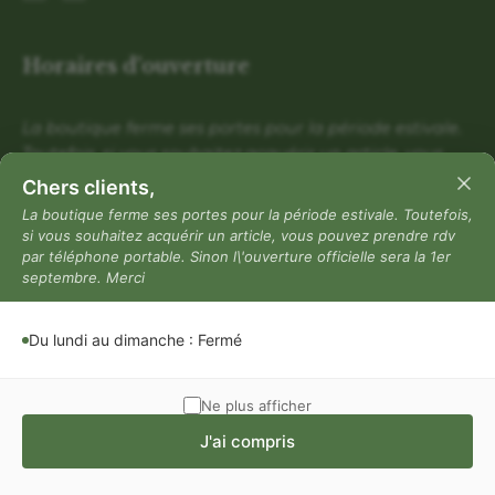
Horaires d'ouverture
La boutique ferme ses portes pour la période estivale.
Toutefois, si vous souhaitez acquérir un article, vous
pouvez prendre rdv par téléphone portable. Sinon
Chers clients,
l\'ouverture officielle sera la 1er septembre. Merci
La boutique ferme ses portes pour la période estivale. Toutefois,
si vous souhaitez acquérir un article, vous pouvez prendre rdv
Du lundi au dimanche : Fermé
par téléphone portable. Sinon l\'ouverture officielle sera la 1er
Mentions légales
septembre. Merci
Mentions légales
Du lundi au dimanche : Fermé
Politique de confidentialité
Conditions générales de vente
Ne plus afficher
J'ai compris