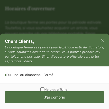
Horaires d'ouverture
La boutique ferme ses portes pour la période estivale.
Toutefois, si vous souhaitez acquérir un article, vous
pouvez prendre rdv par téléphone portable. Sinon
l\'ouverture officielle sera la 1er septembre. Merci
Chers clients,
Du lundi au dimanche : Fermé
La boutique ferme ses portes pour la période estivale. Toutefois,
si vous souhaitez acquérir un article, vous pouvez prendre rdv
Mentions légales
par téléphone portable. Sinon l\'ouverture officielle sera la 1er
septembre. Merci
Mentions légales
Politique de confidentialité
Du lundi au dimanche : Fermé
Conditions générales de vente
Ne plus afficher
J'ai compris