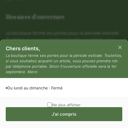
Horaires d'ouverture
La boutique ferme ses portes pour la période estivale.
Toutefois, si vous souhaitez acquérir un article, vous
pouvez prendre rdv par téléphone portable. Sinon
Chers clients,
l\'ouverture officielle sera la 1er septembre. Merci
La boutique ferme ses portes pour la période estivale. Toutefois,
si vous souhaitez acquérir un article, vous pouvez prendre rdv
Du lundi au dimanche : Fermé
par téléphone portable. Sinon l\'ouverture officielle sera la 1er
Mentions légales
septembre. Merci
Mentions légales
Du lundi au dimanche : Fermé
Politique de confidentialité
Conditions générales de vente
Ne plus afficher
J'ai compris