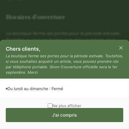
Horaires d'ouverture
La boutique ferme ses portes pour la période estivale.
Toutefois, si vous souhaitez acquérir un article, vous
pouvez prendre rdv par téléphone portable. Sinon
Chers clients,
l\'ouverture officielle sera la 1er septembre. Merci
La boutique ferme ses portes pour la période estivale. Toutefois,
si vous souhaitez acquérir un article, vous pouvez prendre rdv
Du lundi au dimanche : Fermé
par téléphone portable. Sinon l\'ouverture officielle sera la 1er
Mentions légales
septembre. Merci
Mentions légales
Du lundi au dimanche : Fermé
Politique de confidentialité
Conditions générales de vente
Ne plus afficher
J'ai compris