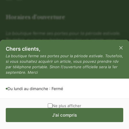
Horaires d'ouverture
La boutique ferme ses portes pour la période estivale.
Toutefois, si vous souhaitez acquérir un article, vous
pouvez prendre rdv par téléphone portable. Sinon
Chers clients,
l\'ouverture officielle sera la 1er septembre. Merci
La boutique ferme ses portes pour la période estivale. Toutefois,
si vous souhaitez acquérir un article, vous pouvez prendre rdv
Du lundi au dimanche : Fermé
par téléphone portable. Sinon l\'ouverture officielle sera la 1er
Mentions légales
septembre. Merci
Mentions légales
Du lundi au dimanche : Fermé
Politique de confidentialité
Conditions générales de vente
Ne plus afficher
J'ai compris