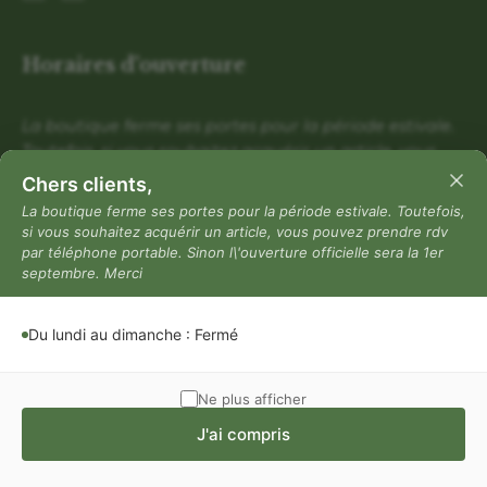
Horaires d'ouverture
La boutique ferme ses portes pour la période estivale.
Toutefois, si vous souhaitez acquérir un article, vous
pouvez prendre rdv par téléphone portable. Sinon
Chers clients,
l\'ouverture officielle sera la 1er septembre. Merci
La boutique ferme ses portes pour la période estivale. Toutefois,
si vous souhaitez acquérir un article, vous pouvez prendre rdv
Du lundi au dimanche : Fermé
par téléphone portable. Sinon l\'ouverture officielle sera la 1er
Mentions légales
septembre. Merci
Mentions légales
Du lundi au dimanche : Fermé
Politique de confidentialité
Conditions générales de vente
Ne plus afficher
J'ai compris