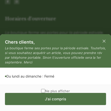
Horaires d'ouverture
La boutique ferme ses portes pour la période estivale.
Toutefois, si vous souhaitez acquérir un article, vous
Chers clients,
pouvez prendre rdv par téléphone portable. Sinon
La boutique ferme ses portes pour la période estivale. Toutefois,
l\'ouverture officielle sera la 1er septembre. Merci
si vous souhaitez acquérir un article, vous pouvez prendre rdv
par téléphone portable. Sinon l\'ouverture officielle sera la 1er
Du lundi au dimanche : Fermé
septembre. Merci
Mentions légales
Mentions légales
Du lundi au dimanche : Fermé
Politique de confidentialité
Conditions générales de vente
Ne plus afficher
J'ai compris